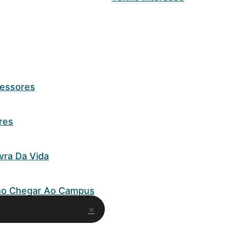
fessores
res
vra Da Vida
o Chegar Ao Campus
×