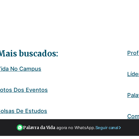
Mais buscados:
Pro
Vida No Campus
Líde
otos Dos Eventos
Pala
olsas De Estudos
Com
Palavra da Vida
agora no WhatsApp.
Seguir canal
 Que É O CTL?