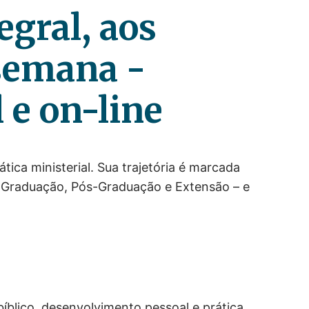
egral, aos
 semana -
 e on-line
tica ministerial. Sua trajetória é marcada
 Graduação, Pós-Graduação e Extensão – e
blico, desenvolvimento pessoal e prática