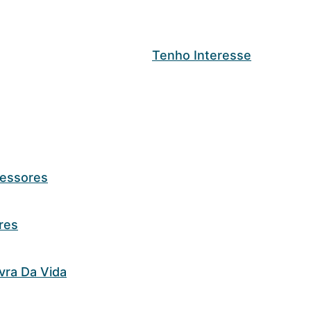
Tenho Interesse
fessores
res
vra Da Vida